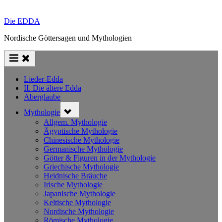
Die EDDA
Nordische Göttersagen und Mythologien
Lieder-Edda
II. Die ältere Edda
Aberglaube
Toggle
Mythologie
sub-
menu
Allgem. Mythologie
Ägyptische Mythologie
Chinesische Mythologie
Germanische Mythologie
Götter & Figuren in der Mythologie
Griechische Mythologie
Heidnische Bräuche
Irische Mythologie
Japanische Mythologie
Keltische Mythologie
Nordische Mythologie
Römische Mythologie