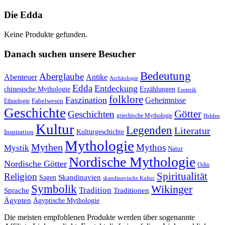
Die Edda
Keine Produkte gefunden.
Danach suchen unsere Besucher
Bedeutung
Aberglaube
Abenteuer
Antike
Archäologie
Edda
Entdeckung
chinesische Mythologie
Erzählungen
Esoterik
folklore
Faszination
Geheimnisse
Fabelwesen
Ethnologie
Geschichte
Götter
Geschichten
griechische Mythologie
Helden
Kultur
Legenden
Literatur
Kulturgeschichte
Inspiration
Mythologie
Mythen
Mythos
Mystik
Natur
Nordische Mythologie
Nordische Götter
Odin
Spiritualität
Religion
Skandinavien
Sagen
skandinavische Kultur
Symbolik
Wikinger
Tradition
Sprache
Traditionen
Ägypten
Ägyptische Mythologie
Die meisten empfohlenen Produkte werden über sogenannte