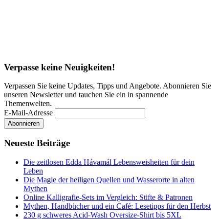
Verpasse keine Neuigkeiten!
Verpassen Sie keine Updates, Tipps und Angebote. Abonnieren Sie
unseren Newsletter und tauchen Sie ein in spannende
Themenwelten.
E-Mail-Adresse
Neueste Beiträge
Die zeitlosen Edda Hávamál Lebensweisheiten für dein
Leben
Die Magie der heiligen Quellen und Wasserorte in alten
Mythen
Online Kalligrafie‑Sets im Vergleich: Stifte & Patronen
Mythen, Handbücher und ein Café: Lesetipps für den Herbst
230 g schweres Acid-Wash Oversize-Shirt bis 5XL