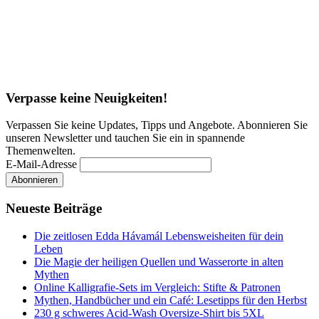
Verpasse keine Neuigkeiten!
Verpassen Sie keine Updates, Tipps und Angebote. Abonnieren Sie
unseren Newsletter und tauchen Sie ein in spannende
Themenwelten.
E-Mail-Adresse
Neueste Beiträge
Die zeitlosen Edda Hávamál Lebensweisheiten für dein
Leben
Die Magie der heiligen Quellen und Wasserorte in alten
Mythen
Online Kalligrafie‑Sets im Vergleich: Stifte & Patronen
Mythen, Handbücher und ein Café: Lesetipps für den Herbst
230 g schweres Acid-Wash Oversize-Shirt bis 5XL