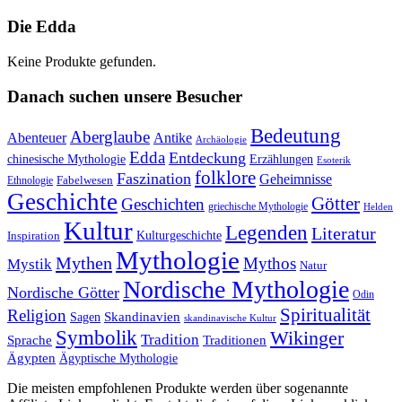
Die Edda
Keine Produkte gefunden.
Danach suchen unsere Besucher
Bedeutung
Aberglaube
Abenteuer
Antike
Archäologie
Edda
Entdeckung
chinesische Mythologie
Erzählungen
Esoterik
folklore
Faszination
Geheimnisse
Fabelwesen
Ethnologie
Geschichte
Götter
Geschichten
griechische Mythologie
Helden
Kultur
Legenden
Literatur
Kulturgeschichte
Inspiration
Mythologie
Mythen
Mythos
Mystik
Natur
Nordische Mythologie
Nordische Götter
Odin
Spiritualität
Religion
Skandinavien
Sagen
skandinavische Kultur
Symbolik
Wikinger
Tradition
Sprache
Traditionen
Ägypten
Ägyptische Mythologie
Die meisten empfohlenen Produkte werden über sogenannte