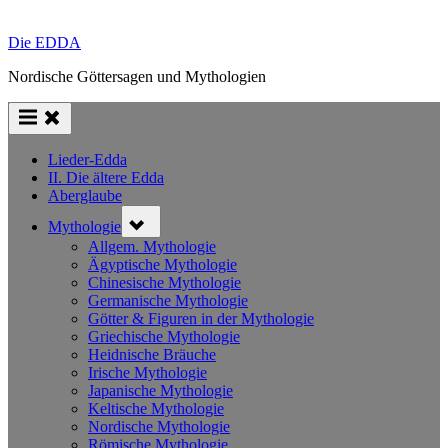
Die EDDA
Nordische Göttersagen und Mythologien
Lieder-Edda
II. Die ältere Edda
Aberglaube
Toggle
Mythologie
sub-
menu
Allgem. Mythologie
Ägyptische Mythologie
Chinesische Mythologie
Germanische Mythologie
Götter & Figuren in der Mythologie
Griechische Mythologie
Heidnische Bräuche
Irische Mythologie
Japanische Mythologie
Keltische Mythologie
Nordische Mythologie
Römische Mythologie