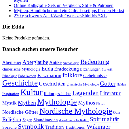
Mythen
Online Kalligrafie‑Sets im Vergleich: Stifte & Patronen
Mythen, Handbücher und ein Café: Lesetipps für den Herbst
230 g schweres Acid-Wash Oversize-Shirt bis 5XL
Die Edda
Keine Produkte gefunden.
Danach suchen unsere Besucher
Bedeutung
Aberglaube
Abenteuer
Antike
Archäologie
Edda
Entdeckung
chinesische Mythologie
Erzählungen
Esoterik
folklore
Faszination
Geheimnisse
Fabelwesen
Ethnologie
Geschichte
Götter
Geschichten
griechische Mythologie
Helden
Kultur
Legenden
Literatur
Kulturgeschichte
Inspiration
Mythologie
Mythen
Mythos
Mystik
Natur
Nordische Mythologie
Nordische Götter
Odin
Spiritualität
Religion
Skandinavien
Sagen
skandinavische Kultur
Symbolik
Wikinger
Tradition
Sprache
Traditionen