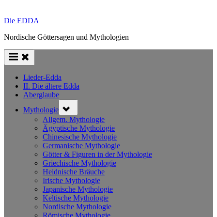
Die EDDA
Nordische Göttersagen und Mythologien
Lieder-Edda
II. Die ältere Edda
Aberglaube
Toggle
Mythologie
sub-
menu
Allgem. Mythologie
Ägyptische Mythologie
Chinesische Mythologie
Germanische Mythologie
Götter & Figuren in der Mythologie
Griechische Mythologie
Heidnische Bräuche
Irische Mythologie
Japanische Mythologie
Keltische Mythologie
Nordische Mythologie
Römische Mythologie