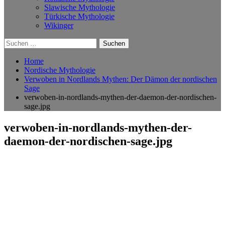
Slawische Mythologie
Türkische Mythologie
Wikinger
Suchen
nach:
Home
Nordische Mythologie
Verwoben in Nordlands Mythen: Der Dämon der nordischen
Sage
verwoben-in-nordlands-mythen-der-daemon-der-nordischen-
sage.jpg
verwoben-in-nordlands-mythen-der-
daemon-der-nordischen-sage.jpg