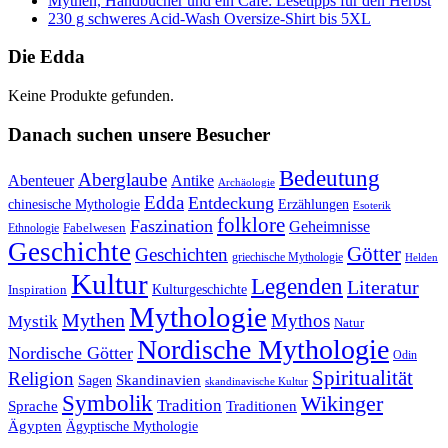
Mythen, Handbücher und ein Café: Lesetipps für den Herbst
230 g schweres Acid-Wash Oversize-Shirt bis 5XL
Die Edda
Keine Produkte gefunden.
Danach suchen unsere Besucher
Bedeutung
Aberglaube
Abenteuer
Antike
Archäologie
Edda
Entdeckung
chinesische Mythologie
Erzählungen
Esoterik
folklore
Faszination
Geheimnisse
Fabelwesen
Ethnologie
Geschichte
Götter
Geschichten
griechische Mythologie
Helden
Kultur
Legenden
Literatur
Kulturgeschichte
Inspiration
Mythologie
Mythen
Mythos
Mystik
Natur
Nordische Mythologie
Nordische Götter
Odin
Spiritualität
Religion
Skandinavien
Sagen
skandinavische Kultur
Symbolik
Wikinger
Tradition
Sprache
Traditionen
Ägypten
Ägyptische Mythologie