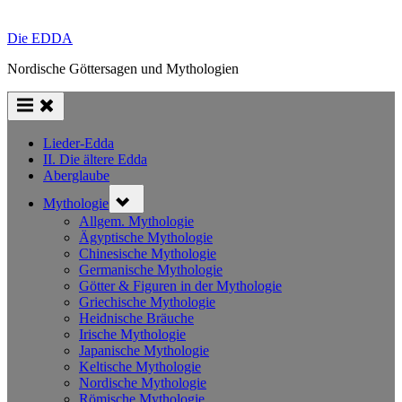
Die EDDA
Nordische Göttersagen und Mythologien
Lieder-Edda
II. Die ältere Edda
Aberglaube
Toggle
Mythologie
sub-
menu
Allgem. Mythologie
Ägyptische Mythologie
Chinesische Mythologie
Germanische Mythologie
Götter & Figuren in der Mythologie
Griechische Mythologie
Heidnische Bräuche
Irische Mythologie
Japanische Mythologie
Keltische Mythologie
Nordische Mythologie
Römische Mythologie