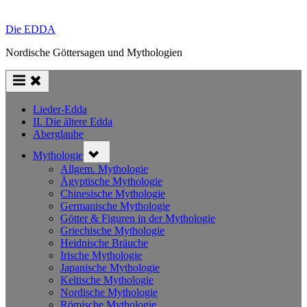
Die EDDA
Nordische Göttersagen und Mythologien
Lieder-Edda
II. Die ältere Edda
Aberglaube
Toggle
Mythologie
sub-
menu
Allgem. Mythologie
Ägyptische Mythologie
Chinesische Mythologie
Germanische Mythologie
Götter & Figuren in der Mythologie
Griechische Mythologie
Heidnische Bräuche
Irische Mythologie
Japanische Mythologie
Keltische Mythologie
Nordische Mythologie
Römische Mythologie