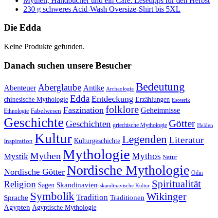
Mythen, Handbücher und ein Café: Lesetipps für den Herbst
230 g schweres Acid-Wash Oversize-Shirt bis 5XL
Die Edda
Keine Produkte gefunden.
Danach suchen unsere Besucher
Bedeutung
Aberglaube
Abenteuer
Antike
Archäologie
Edda
Entdeckung
chinesische Mythologie
Erzählungen
Esoterik
folklore
Faszination
Geheimnisse
Fabelwesen
Ethnologie
Geschichte
Götter
Geschichten
griechische Mythologie
Helden
Kultur
Legenden
Literatur
Kulturgeschichte
Inspiration
Mythologie
Mythen
Mythos
Mystik
Natur
Nordische Mythologie
Nordische Götter
Odin
Spiritualität
Religion
Skandinavien
Sagen
skandinavische Kultur
Symbolik
Wikinger
Tradition
Sprache
Traditionen
Ägypten
Ägyptische Mythologie