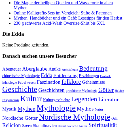
Die Magie der heiligen Quellen und Wasserorte in alten
Mythen
Online Kalligrafie‑Sets im Vergleich: Stifte & Patronen
Mythen, Handbücher und ein Café: Lesetipps für den Herbst
230 g schweres Acid-Wash Oversize-Shirt bis 5XL
Die Edda
Keine Produkte gefunden.
Danach suchen unsere Besucher
Bedeutung
Aberglaube
Abenteuer
Antike
Archäologie
Edda
Entdeckung
chinesische Mythologie
Erzählungen
Esoterik
folklore
Faszination
Geheimnisse
Fabelwesen
Ethnologie
Geschichte
Götter
Geschichten
griechische Mythologie
Helden
Kultur
Legenden
Literatur
Kulturgeschichte
Inspiration
Mythologie
Mythen
Mythos
Mystik
Natur
Nordische Mythologie
Nordische Götter
Odin
Spiritualität
Religion
Skandinavien
Sagen
skandinavische Kultur