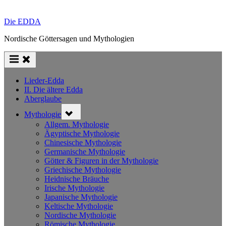
Die EDDA
Nordische Göttersagen und Mythologien
Lieder-Edda
II. Die ältere Edda
Aberglaube
Toggle
Mythologie
sub-
menu
Allgem. Mythologie
Ägyptische Mythologie
Chinesische Mythologie
Germanische Mythologie
Götter & Figuren in der Mythologie
Griechische Mythologie
Heidnische Bräuche
Irische Mythologie
Japanische Mythologie
Keltische Mythologie
Nordische Mythologie
Römische Mythologie