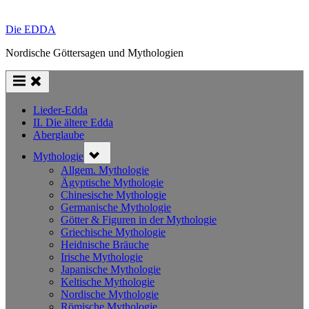
Die EDDA
Nordische Göttersagen und Mythologien
Lieder-Edda
II. Die ältere Edda
Aberglaube
Toggle
Mythologie
sub-
menu
Allgem. Mythologie
Ägyptische Mythologie
Chinesische Mythologie
Germanische Mythologie
Götter & Figuren in der Mythologie
Griechische Mythologie
Heidnische Bräuche
Irische Mythologie
Japanische Mythologie
Keltische Mythologie
Nordische Mythologie
Römische Mythologie