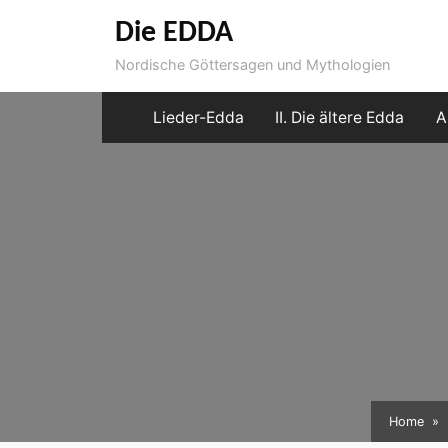
Skip
Die EDDA
to
Nordische Göttersagen und Mythologien
content
Lieder-Edda
II. Die ältere Edda
A
Home