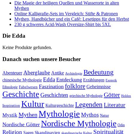
Die Magie der heiligen Quellen und Wasserorte in alten
Mythen
Online Kalligrafie‑Sets im Vergleich: Stifte & Patronen
Mythen, Handbücher und ein Café: Lesetipps für den Herbst
230 g schweres Acid-Wash Oversize-Shirt bis 5XL
Die Edda
Keine Produkte gefunden.
Danach suchen unsere Besucher
Bedeutung
Aberglaube
Abenteuer
Antike
Archäologie
Edda
Entdeckung
chinesische Mythologie
Erzählungen
Esoterik
folklore
Faszination
Geheimnisse
Fabelwesen
Ethnologie
Geschichte
Götter
Geschichten
griechische Mythologie
Helden
Kultur
Legenden
Literatur
Kulturgeschichte
Inspiration
Mythologie
Mythen
Mythos
Mystik
Natur
Nordische Mythologie
Nordische Götter
Odin
Spiritualität
Religion
Skandinavien
Sagen
skandinavische Kultur