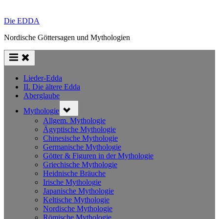
Die EDDA
Nordische Göttersagen und Mythologien
Lieder-Edda
II. Die ältere Edda
Aberglaube
Toggle
Mythologie
sub-
menu
Allgem. Mythologie
Ägyptische Mythologie
Chinesische Mythologie
Germanische Mythologie
Götter & Figuren in der Mythologie
Griechische Mythologie
Heidnische Bräuche
Irische Mythologie
Japanische Mythologie
Keltische Mythologie
Nordische Mythologie
Römische Mythologie