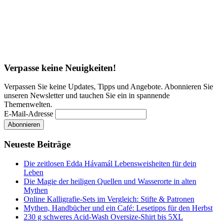
Verpasse keine Neuigkeiten!
Verpassen Sie keine Updates, Tipps und Angebote. Abonnieren Sie
unseren Newsletter und tauchen Sie ein in spannende
Themenwelten.
E-Mail-Adresse
Neueste Beiträge
Die zeitlosen Edda Hávamál Lebensweisheiten für dein
Leben
Die Magie der heiligen Quellen und Wasserorte in alten
Mythen
Online Kalligrafie‑Sets im Vergleich: Stifte & Patronen
Mythen, Handbücher und ein Café: Lesetipps für den Herbst
230 g schweres Acid-Wash Oversize-Shirt bis 5XL