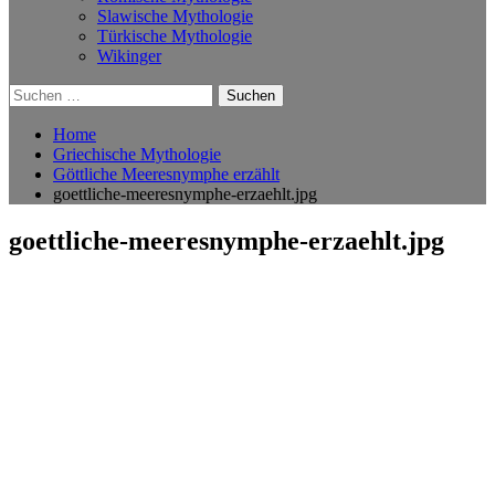
Slawische Mythologie
Türkische Mythologie
Wikinger
Suchen
nach:
Home
Griechische Mythologie
Göttliche Meeresnymphe erzählt
goettliche-meeresnymphe-erzaehlt.jpg
goettliche-meeresnymphe-erzaehlt.jpg