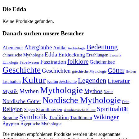
Die Edda
Keine Produkte gefunden.
Danach suchen unsere Besucher
Bedeutung
Aberglaube
Abenteuer
Antike
Archäologie
Edda
Entdeckung
chinesische Mythologie
Erzählungen
Esoterik
folklore
Faszination
Geheimnisse
Fabelwesen
Ethnologie
Geschichte
Götter
Geschichten
griechische Mythologie
Helden
Kultur
Legenden
Literatur
Kulturgeschichte
Inspiration
Mythologie
Mythen
Mythos
Mystik
Natur
Nordische Mythologie
Nordische Götter
Odin
Spiritualität
Religion
Skandinavien
Sagen
skandinavische Kultur
Symbolik
Wikinger
Tradition
Sprache
Traditionen
Ägypten
Ägyptische Mythologie
Die meisten empfohlenen Produkte werden über sogenannte