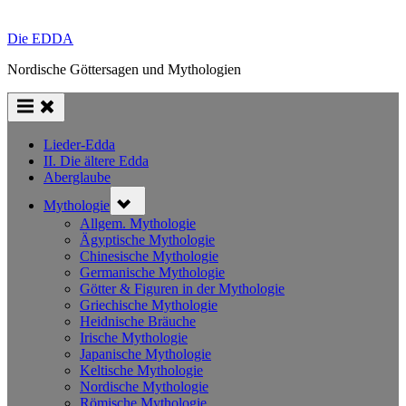
Die EDDA
Nordische Göttersagen und Mythologien
Lieder-Edda
II. Die ältere Edda
Aberglaube
Toggle
Mythologie
sub-
menu
Allgem. Mythologie
Ägyptische Mythologie
Chinesische Mythologie
Germanische Mythologie
Götter & Figuren in der Mythologie
Griechische Mythologie
Heidnische Bräuche
Irische Mythologie
Japanische Mythologie
Keltische Mythologie
Nordische Mythologie
Römische Mythologie