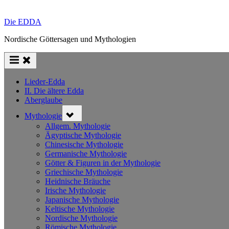
Die EDDA
Nordische Göttersagen und Mythologien
Lieder-Edda
II. Die ältere Edda
Aberglaube
Toggle
Mythologie
sub-
menu
Allgem. Mythologie
Ägyptische Mythologie
Chinesische Mythologie
Germanische Mythologie
Götter & Figuren in der Mythologie
Griechische Mythologie
Heidnische Bräuche
Irische Mythologie
Japanische Mythologie
Keltische Mythologie
Nordische Mythologie
Römische Mythologie