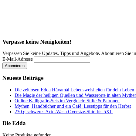
Verpasse keine Neuigkeiten!
Verpassen Sie keine Updates, Tipps und Angebote. Abonnieren Sie u
E-Mail-Adresse
Neueste Beiträge
Die zeitlosen Edda Hávamál Lebensweisheiten für dein Leben
Die Magie der heiligen Quellen und Wasserorte in alten Mythe
Online Kalligrafie‑Sets im Vergleich: Stifte & Patronen
Mythen, Handbücher und ein Café: Lesetipps für den Herbst
230 g schweres Acid-Wash Oversize-Shirt bis 5XL
Die Edda
Keine Produkte gefunden.