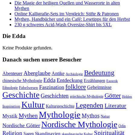
Die Magie der heiligen Quellen und Wasserorte in alten
Mythen
Online Kalligrafie‑Sets im Vergleich: Stifte & Patronen
Mythen, Handbücher und ein Café: Lesetipps für den Herbst
230 g schweres Acid-Wash Oversize-Shirt bis 5XL
Die Edda
Keine Produkte gefunden.
Danach suchen unsere Besucher
Bedeutung
Aberglaube
Abenteuer
Antike
Archäologie
Edda
Entdeckung
chinesische Mythologie
Erzählungen
Esoterik
folklore
Faszination
Geheimnisse
Fabelwesen
Ethnologie
Geschichte
Götter
Geschichten
griechische Mythologie
Helden
Kultur
Legenden
Literatur
Kulturgeschichte
Inspiration
Mythologie
Mythen
Mythos
Mystik
Natur
Nordische Mythologie
Nordische Götter
Odin
Spiritualität
Religion
Skandinavien
Sagen
skandinavische Kultur