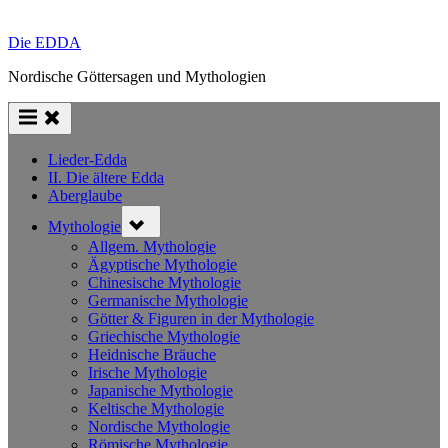
Die EDDA
Nordische Göttersagen und Mythologien
Lieder-Edda
II. Die ältere Edda
Aberglaube
Toggle
Mythologie
sub-
menu
Allgem. Mythologie
Ägyptische Mythologie
Chinesische Mythologie
Germanische Mythologie
Götter & Figuren in der Mythologie
Griechische Mythologie
Heidnische Bräuche
Irische Mythologie
Japanische Mythologie
Keltische Mythologie
Nordische Mythologie
Römische Mythologie