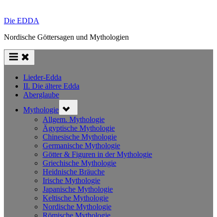
Die EDDA
Nordische Göttersagen und Mythologien
Lieder-Edda
II. Die ältere Edda
Aberglaube
Toggle
Mythologie
sub-
menu
Allgem. Mythologie
Ägyptische Mythologie
Chinesische Mythologie
Germanische Mythologie
Götter & Figuren in der Mythologie
Griechische Mythologie
Heidnische Bräuche
Irische Mythologie
Japanische Mythologie
Keltische Mythologie
Nordische Mythologie
Römische Mythologie