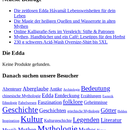
Die zeitlosen Edda Hávamál Lebensweisheiten für dein
Leben
Die Magie der heiligen Quellen und Wasserorte in alten
Mythen
Online Kalligrafie‑Sets im Vergleich: Stifte & Patronen
Mythen, Handbücher und ein Café: Lesetipps für den Herbst
230 g schweres Acid-Wash Oversize-Shirt bis 5XL
Die Edda
Keine Produkte gefunden.
Danach suchen unsere Besucher
Bedeutung
Aberglaube
Abenteuer
Antike
Archäologie
Edda
Entdeckung
chinesische Mythologie
Erzählungen
Esoterik
folklore
Faszination
Geheimnisse
Fabelwesen
Ethnologie
Geschichte
Götter
Geschichten
griechische Mythologie
Helden
Kultur
Legenden
Literatur
Kulturgeschichte
Inspiration
Mythologie
Mythen
Mythos
Mystik