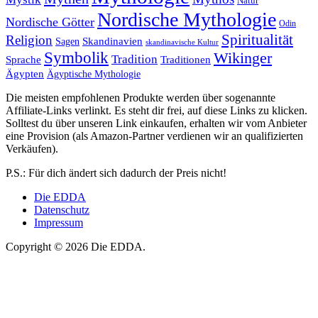
Natur
Nordische Mythologie
Nordische Götter
Odin
Spiritualität
Religion
Skandinavien
Sagen
skandinavische Kultur
Symbolik
Wikinger
Tradition
Sprache
Traditionen
Ägypten
Ägyptische Mythologie
Die meisten empfohlenen Produkte werden über sogenannte
Affiliate-Links verlinkt. Es steht dir frei, auf diese Links zu klicken.
Solltest du über unseren Link einkaufen, erhalten wir vom Anbieter
eine Provision (als Amazon-Partner verdienen wir an qualifizierten
Verkäufen).
P.S.: Für dich ändert sich dadurch der Preis nicht!
Die EDDA
Datenschutz
Impressum
Copyright © 2026 Die EDDA.