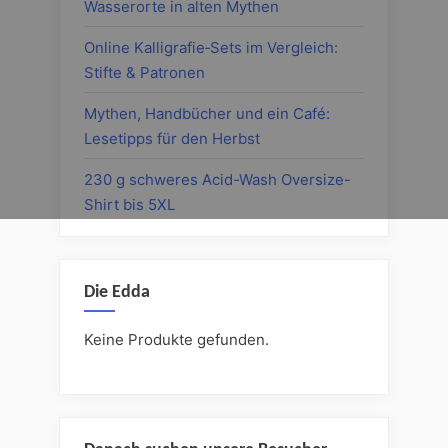
Wasserorte in alten Mythen
Online Kalligrafie‑Sets im Vergleich:
Stifte & Patronen
Mythen, Handbücher und ein Café:
Lesetipps für den Herbst
230 g schweres Acid-Wash Oversize-
Shirt bis 5XL
Die Edda
Keine Produkte gefunden.