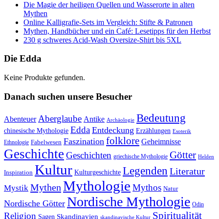
Die Magie der heiligen Quellen und Wasserorte in alten
Mythen
Online Kalligrafie‑Sets im Vergleich: Stifte & Patronen
Mythen, Handbücher und ein Café: Lesetipps für den Herbst
230 g schweres Acid-Wash Oversize-Shirt bis 5XL
Die Edda
Keine Produkte gefunden.
Danach suchen unsere Besucher
Bedeutung
Aberglaube
Abenteuer
Antike
Archäologie
Edda
Entdeckung
chinesische Mythologie
Erzählungen
Esoterik
folklore
Faszination
Geheimnisse
Fabelwesen
Ethnologie
Geschichte
Götter
Geschichten
griechische Mythologie
Helden
Kultur
Legenden
Literatur
Kulturgeschichte
Inspiration
Mythologie
Mythen
Mythos
Mystik
Natur
Nordische Mythologie
Nordische Götter
Odin
Spiritualität
Religion
Skandinavien
Sagen
skandinavische Kultur