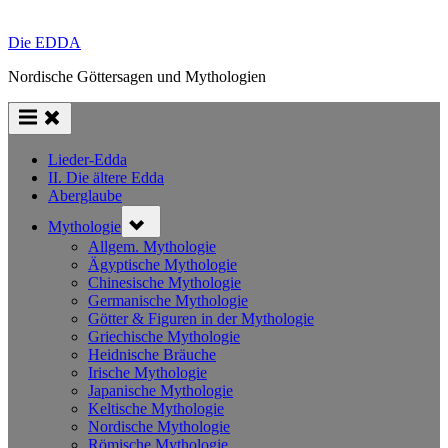
Die EDDA
Nordische Göttersagen und Mythologien
Lieder-Edda
II. Die ältere Edda
Aberglaube
Toggle
Mythologie
sub-
menu
Allgem. Mythologie
Ägyptische Mythologie
Chinesische Mythologie
Germanische Mythologie
Götter & Figuren in der Mythologie
Griechische Mythologie
Heidnische Bräuche
Irische Mythologie
Japanische Mythologie
Keltische Mythologie
Nordische Mythologie
Römische Mythologie