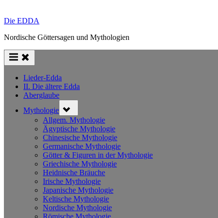
Die EDDA
Nordische Göttersagen und Mythologien
Lieder-Edda
II. Die ältere Edda
Aberglaube
Toggle
Mythologie
sub-
menu
Allgem. Mythologie
Ägyptische Mythologie
Chinesische Mythologie
Germanische Mythologie
Götter & Figuren in der Mythologie
Griechische Mythologie
Heidnische Bräuche
Irische Mythologie
Japanische Mythologie
Keltische Mythologie
Nordische Mythologie
Römische Mythologie