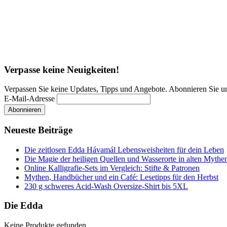
Verpasse keine Neuigkeiten!
Verpassen Sie keine Updates, Tipps und Angebote. Abonnieren Sie u
E-Mail-Adresse
Neueste Beiträge
Die zeitlosen Edda Hávamál Lebensweisheiten für dein Leben
Die Magie der heiligen Quellen und Wasserorte in alten Mythe
Online Kalligrafie‑Sets im Vergleich: Stifte & Patronen
Mythen, Handbücher und ein Café: Lesetipps für den Herbst
230 g schweres Acid-Wash Oversize-Shirt bis 5XL
Die Edda
Keine Produkte gefunden.