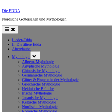
Die EDDA
Nordische Göttersagen und Mythologien
Lieder-Edda
II. Die ältere Edda
Aberglaube
Toggle
Mythologie
sub-
menu
Allgem. Mythologie
Ägyptische Mythologie
Chinesische Mythologie
Germanische Mythologie
Götter & Figuren in der Mythologie
Griechische Mythologie
Heidnische Bräuche
Irische Mythologie
Japanische Mythologie
Keltische Mythologie
Nordische Mythologie
Römische Mythologie