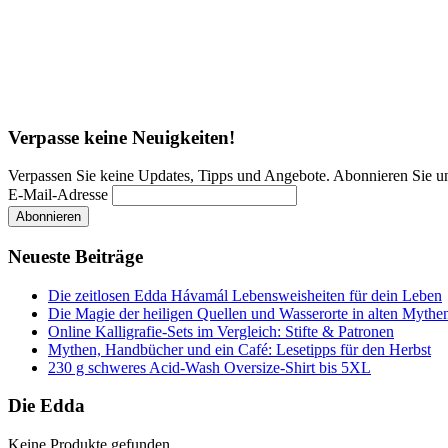
Verpasse keine Neuigkeiten!
Verpassen Sie keine Updates, Tipps und Angebote. Abonnieren Sie u
E-Mail-Adresse
Neueste Beiträge
Die zeitlosen Edda Hávamál Lebensweisheiten für dein Leben
Die Magie der heiligen Quellen und Wasserorte in alten Mythe
Online Kalligrafie‑Sets im Vergleich: Stifte & Patronen
Mythen, Handbücher und ein Café: Lesetipps für den Herbst
230 g schweres Acid-Wash Oversize-Shirt bis 5XL
Die Edda
Keine Produkte gefunden.