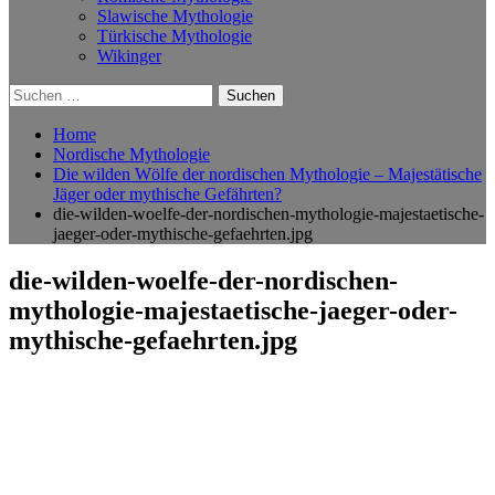
Slawische Mythologie
Türkische Mythologie
Wikinger
Suchen
nach:
Home
Nordische Mythologie
Die wilden Wölfe der nordischen Mythologie – Majestätische
Jäger oder mythische Gefährten?
die-wilden-woelfe-der-nordischen-mythologie-majestaetische-
jaeger-oder-mythische-gefaehrten.jpg
die-wilden-woelfe-der-nordischen-
mythologie-majestaetische-jaeger-oder-
mythische-gefaehrten.jpg