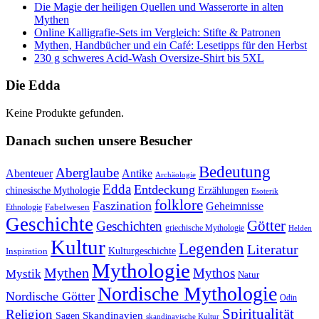
Die Magie der heiligen Quellen und Wasserorte in alten
Mythen
Online Kalligrafie‑Sets im Vergleich: Stifte & Patronen
Mythen, Handbücher und ein Café: Lesetipps für den Herbst
230 g schweres Acid-Wash Oversize-Shirt bis 5XL
Die Edda
Keine Produkte gefunden.
Danach suchen unsere Besucher
Bedeutung
Aberglaube
Abenteuer
Antike
Archäologie
Edda
Entdeckung
chinesische Mythologie
Erzählungen
Esoterik
folklore
Faszination
Geheimnisse
Fabelwesen
Ethnologie
Geschichte
Götter
Geschichten
griechische Mythologie
Helden
Kultur
Legenden
Literatur
Kulturgeschichte
Inspiration
Mythologie
Mythen
Mythos
Mystik
Natur
Nordische Mythologie
Nordische Götter
Odin
Spiritualität
Religion
Skandinavien
Sagen
skandinavische Kultur