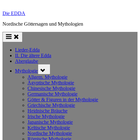
Die EDDA
Nordische Göttersagen und Mythologien
Lieder-Edda
II. Die ältere Edda
Aberglaube
Toggle
Mythologie
sub-
menu
Allgem. Mythologie
Ägyptische Mythologie
Chinesische Mythologie
Germanische Mythologie
Götter & Figuren in der Mythologie
Griechische Mythologie
Heidnische Bräuche
Irische Mythologie
Japanische Mythologie
Keltische Mythologie
Nordische Mythologie
Römische Mythologie