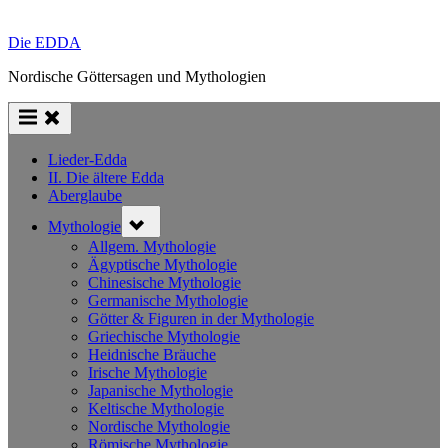
Die EDDA
Nordische Göttersagen und Mythologien
Lieder-Edda
II. Die ältere Edda
Aberglaube
Toggle
Mythologie
sub-
menu
Allgem. Mythologie
Ägyptische Mythologie
Chinesische Mythologie
Germanische Mythologie
Götter & Figuren in der Mythologie
Griechische Mythologie
Heidnische Bräuche
Irische Mythologie
Japanische Mythologie
Keltische Mythologie
Nordische Mythologie
Römische Mythologie