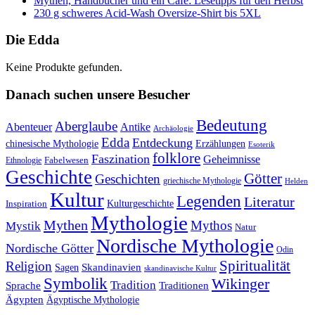
Mythen, Handbücher und ein Café: Lesetipps für den Herbst
230 g schweres Acid-Wash Oversize-Shirt bis 5XL
Die Edda
Keine Produkte gefunden.
Danach suchen unsere Besucher
Bedeutung
Aberglaube
Abenteuer
Antike
Archäologie
Edda
Entdeckung
chinesische Mythologie
Erzählungen
Esoterik
folklore
Faszination
Geheimnisse
Fabelwesen
Ethnologie
Geschichte
Götter
Geschichten
griechische Mythologie
Helden
Kultur
Legenden
Literatur
Kulturgeschichte
Inspiration
Mythologie
Mythen
Mythos
Mystik
Natur
Nordische Mythologie
Nordische Götter
Odin
Spiritualität
Religion
Skandinavien
Sagen
skandinavische Kultur
Symbolik
Wikinger
Tradition
Sprache
Traditionen
Ägypten
Ägyptische Mythologie