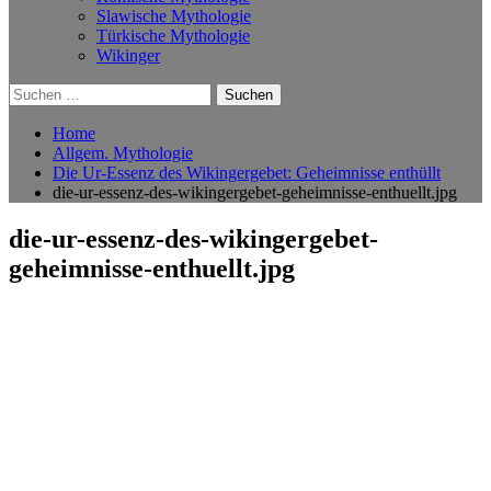
Slawische Mythologie
Türkische Mythologie
Wikinger
Suchen
nach:
Home
Allgem. Mythologie
Die Ur-Essenz des Wikingergebet: Geheimnisse enthüllt
die-ur-essenz-des-wikingergebet-geheimnisse-enthuellt.jpg
die-ur-essenz-des-wikingergebet-
geheimnisse-enthuellt.jpg