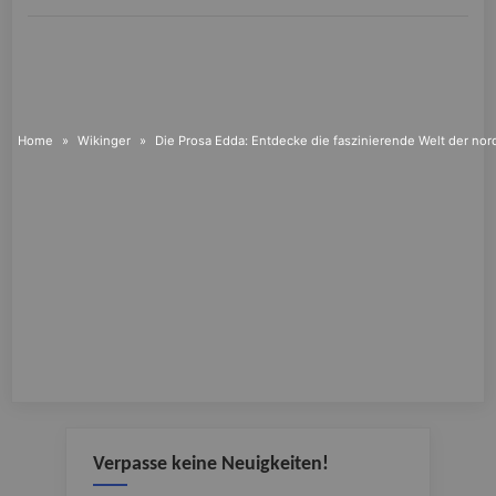
Home
Wikinger
Die Prosa Edda: Entdecke die faszinierende Welt der no
Verpasse keine Neuigkeiten!