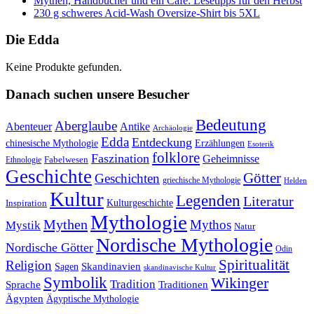
Mythen, Handbücher und ein Café: Lesetipps für den Herbst
230 g schweres Acid-Wash Oversize-Shirt bis 5XL
Die Edda
Keine Produkte gefunden.
Danach suchen unsere Besucher
Bedeutung
Aberglaube
Abenteuer
Antike
Archäologie
Edda
Entdeckung
chinesische Mythologie
Erzählungen
Esoterik
folklore
Faszination
Geheimnisse
Fabelwesen
Ethnologie
Geschichte
Götter
Geschichten
griechische Mythologie
Helden
Kultur
Legenden
Literatur
Kulturgeschichte
Inspiration
Mythologie
Mythen
Mythos
Mystik
Natur
Nordische Mythologie
Nordische Götter
Odin
Spiritualität
Religion
Skandinavien
Sagen
skandinavische Kultur
Symbolik
Wikinger
Tradition
Sprache
Traditionen
Ägypten
Ägyptische Mythologie