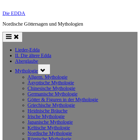
Die EDDA
Nordische Göttersagen und Mythologien
Lieder-Edda
II. Die ältere Edda
Aberglaube
Toggle
Mythologie
sub-
menu
Allgem. Mythologie
Ägyptische Mythologie
Chinesische Mythologie
Germanische Mythologie
Götter & Figuren in der Mythologie
Griechische Mythologie
Heidnische Bräuche
Irische Mythologie
Japanische Mythologie
Keltische Mythologie
Nordische Mythologie
Römische Mythologie