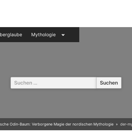
Toggle
berglaube
Mythologie
sub-
menu
Suchen
nach:
ische Odin-Baum: Verborgene Magie der nordischen Mythologie
der-m