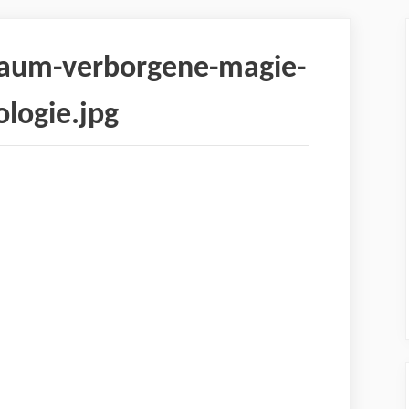
baum-verborgene-magie-
logie.jpg