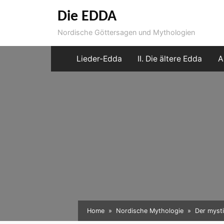
Skip
Die EDDA
to
Nordische Göttersagen und Mythologien
content
Lieder-Edda
II. Die ältere Edda
A
Home
Nordische Mythologie
Der myst