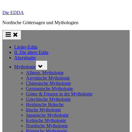
Die EDDA
Nordische Göttersagen und Mythologien
Lieder-Edda
II. Die ältere Edda
Aberglaube
Toggle
Mythologie
sub-
menu
Allgem. Mythologie
Ägyptische Mythologie
Chinesische Mythologie
Germanische Mythologie
Götter & Figuren in der Mythologie
Griechische Mythologie
Heidnische Bräuche
Irische Mythologie
Japanische Mythologie
Keltische Mythologie
Nordische Mythologie
Römische Mythologie