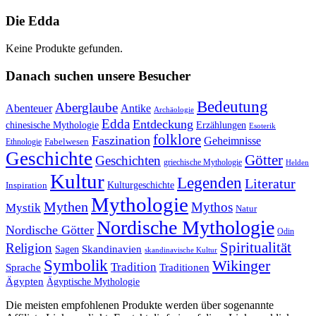
Die Edda
Keine Produkte gefunden.
Danach suchen unsere Besucher
Bedeutung
Aberglaube
Abenteuer
Antike
Archäologie
Edda
Entdeckung
chinesische Mythologie
Erzählungen
Esoterik
folklore
Faszination
Geheimnisse
Fabelwesen
Ethnologie
Geschichte
Götter
Geschichten
griechische Mythologie
Helden
Kultur
Legenden
Literatur
Kulturgeschichte
Inspiration
Mythologie
Mythen
Mythos
Mystik
Natur
Nordische Mythologie
Nordische Götter
Odin
Spiritualität
Religion
Skandinavien
Sagen
skandinavische Kultur
Symbolik
Wikinger
Tradition
Sprache
Traditionen
Ägypten
Ägyptische Mythologie
Die meisten empfohlenen Produkte werden über sogenannte