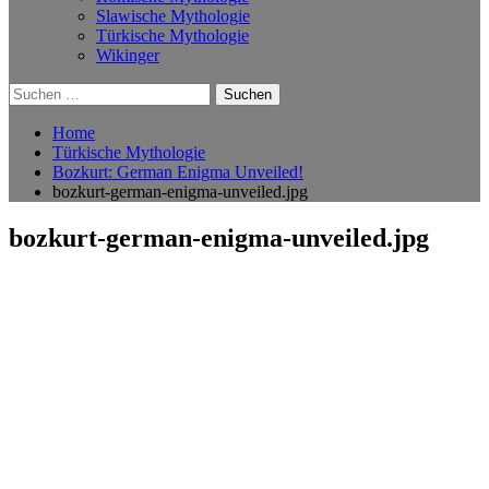
Slawische Mythologie
Türkische Mythologie
Wikinger
Suchen
nach:
Home
Türkische Mythologie
Bozkurt: German Enigma Unveiled!
bozkurt-german-enigma-unveiled.jpg
bozkurt-german-enigma-unveiled.jpg