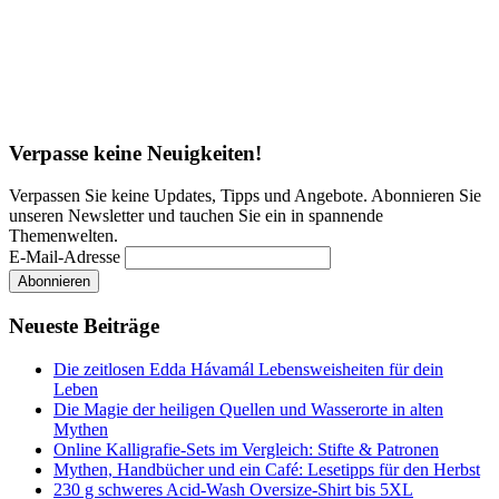
Verpasse keine Neuigkeiten!
Verpassen Sie keine Updates, Tipps und Angebote. Abonnieren Sie
unseren Newsletter und tauchen Sie ein in spannende
Themenwelten.
E-Mail-Adresse
Neueste Beiträge
Die zeitlosen Edda Hávamál Lebensweisheiten für dein
Leben
Die Magie der heiligen Quellen und Wasserorte in alten
Mythen
Online Kalligrafie‑Sets im Vergleich: Stifte & Patronen
Mythen, Handbücher und ein Café: Lesetipps für den Herbst
230 g schweres Acid-Wash Oversize-Shirt bis 5XL