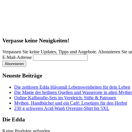
Verpasse keine Neuigkeiten!
Verpassen Sie keine Updates, Tipps und Angebote. Abonnieren Sie u
E-Mail-Adresse
Neueste Beiträge
Die zeitlosen Edda Hávamál Lebensweisheiten für dein Leben
Die Magie der heiligen Quellen und Wasserorte in alten Mythe
Online Kalligrafie‑Sets im Vergleich: Stifte & Patronen
Mythen, Handbücher und ein Café: Lesetipps für den Herbst
230 g schweres Acid-Wash Oversize-Shirt bis 5XL
Die Edda
Keine Produkte gefunden.