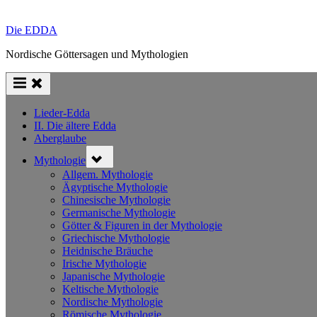
Die EDDA
Nordische Göttersagen und Mythologien
Lieder-Edda
II. Die ältere Edda
Aberglaube
Toggle
Mythologie
sub-
menu
Allgem. Mythologie
Ägyptische Mythologie
Chinesische Mythologie
Germanische Mythologie
Götter & Figuren in der Mythologie
Griechische Mythologie
Heidnische Bräuche
Irische Mythologie
Japanische Mythologie
Keltische Mythologie
Nordische Mythologie
Römische Mythologie