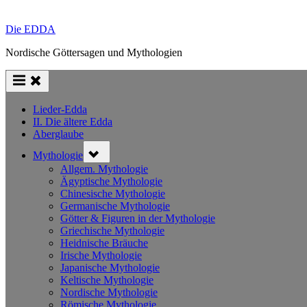
Die EDDA
Nordische Göttersagen und Mythologien
Lieder-Edda
II. Die ältere Edda
Aberglaube
Toggle
Mythologie
sub-
menu
Allgem. Mythologie
Ägyptische Mythologie
Chinesische Mythologie
Germanische Mythologie
Götter & Figuren in der Mythologie
Griechische Mythologie
Heidnische Bräuche
Irische Mythologie
Japanische Mythologie
Keltische Mythologie
Nordische Mythologie
Römische Mythologie