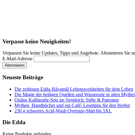
Verpasse keine Neuigkeiten!
Verpassen Sie keine Updates, Tipps und Angebote. Abonnieren Sie u
E-Mail-Adresse
Neueste Beiträge
Die zeitlosen Edda Hávamál Lebensweisheiten für dein Leben
Die Magie der heiligen Quellen und Wasserorte in alten Mythe
Online Kalligrafie‑Sets im Vergleich: Stifte & Patronen
Mythen, Handbücher und ein Café: Lesetipps für den Herbst
230 g schweres Acid-Wash Oversize-Shirt bis 5XL
Die Edda
Keine Produkte gefunden.