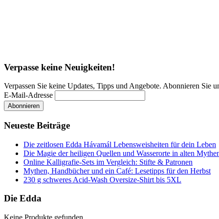
Verpasse keine Neuigkeiten!
Verpassen Sie keine Updates, Tipps und Angebote. Abonnieren Sie u
E-Mail-Adresse
Neueste Beiträge
Die zeitlosen Edda Hávamál Lebensweisheiten für dein Leben
Die Magie der heiligen Quellen und Wasserorte in alten Mythe
Online Kalligrafie‑Sets im Vergleich: Stifte & Patronen
Mythen, Handbücher und ein Café: Lesetipps für den Herbst
230 g schweres Acid-Wash Oversize-Shirt bis 5XL
Die Edda
Keine Produkte gefunden.