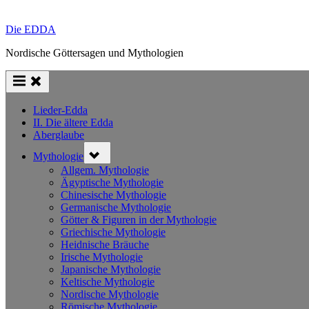
Die EDDA
Nordische Göttersagen und Mythologien
Lieder-Edda
II. Die ältere Edda
Aberglaube
Toggle
Mythologie
sub-
menu
Allgem. Mythologie
Ägyptische Mythologie
Chinesische Mythologie
Germanische Mythologie
Götter & Figuren in der Mythologie
Griechische Mythologie
Heidnische Bräuche
Irische Mythologie
Japanische Mythologie
Keltische Mythologie
Nordische Mythologie
Römische Mythologie