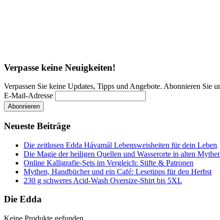
Verpasse keine Neuigkeiten!
Verpassen Sie keine Updates, Tipps und Angebote. Abonnieren Sie u
E-Mail-Adresse
Neueste Beiträge
Die zeitlosen Edda Hávamál Lebensweisheiten für dein Leben
Die Magie der heiligen Quellen und Wasserorte in alten Mythe
Online Kalligrafie‑Sets im Vergleich: Stifte & Patronen
Mythen, Handbücher und ein Café: Lesetipps für den Herbst
230 g schweres Acid-Wash Oversize-Shirt bis 5XL
Die Edda
Keine Produkte gefunden.