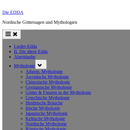
Die EDDA
Nordische Göttersagen und Mythologien
Lieder-Edda
II. Die ältere Edda
Aberglaube
Toggle
Mythologie
sub-
menu
Allgem. Mythologie
Ägyptische Mythologie
Chinesische Mythologie
Germanische Mythologie
Götter & Figuren in der Mythologie
Griechische Mythologie
Heidnische Bräuche
Irische Mythologie
Japanische Mythologie
Keltische Mythologie
Nordische Mythologie
Römische Mythologie