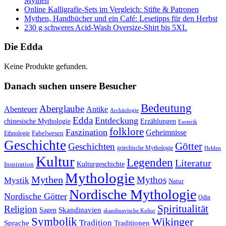
Mythen
Online Kalligrafie‑Sets im Vergleich: Stifte & Patronen
Mythen, Handbücher und ein Café: Lesetipps für den Herbst
230 g schweres Acid-Wash Oversize-Shirt bis 5XL
Die Edda
Keine Produkte gefunden.
Danach suchen unsere Besucher
Bedeutung
Aberglaube
Abenteuer
Antike
Archäologie
Edda
Entdeckung
chinesische Mythologie
Erzählungen
Esoterik
folklore
Faszination
Geheimnisse
Fabelwesen
Ethnologie
Geschichte
Götter
Geschichten
griechische Mythologie
Helden
Kultur
Legenden
Literatur
Kulturgeschichte
Inspiration
Mythologie
Mythen
Mythos
Mystik
Natur
Nordische Mythologie
Nordische Götter
Odin
Spiritualität
Religion
Skandinavien
Sagen
skandinavische Kultur
Symbolik
Wikinger
Tradition
Sprache
Traditionen