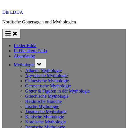
Die EDDA
Nordische Göttersagen und Mythologien
Lieder-Edda
II. Die ältere Edda
Aberglaube
Toggle
Mythologie
sub-
menu
Allgem. Mythologie
Ägyptische Mythologie
Chinesische Mythologie
Germanische Mythologie
Götter & Figuren in der Mythologie
Griechische Mythologie
Heidnische Bräuche
Irische Mythologie
Japanische Mythologie
Keltische Mythologie
Nordische Mythologie
Römische Mythologie