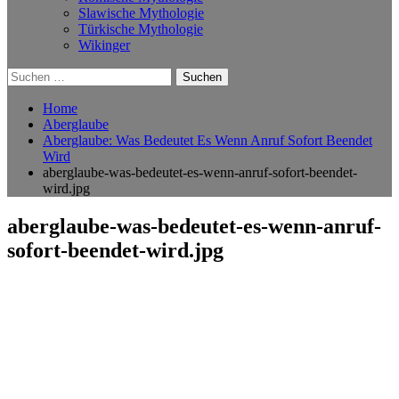
Slawische Mythologie
Türkische Mythologie
Wikinger
Suchen
nach:
Home
Aberglaube
Aberglaube: Was Bedeutet Es Wenn Anruf Sofort Beendet
Wird
aberglaube-was-bedeutet-es-wenn-anruf-sofort-beendet-
wird.jpg
aberglaube-was-bedeutet-es-wenn-anruf-
sofort-beendet-wird.jpg