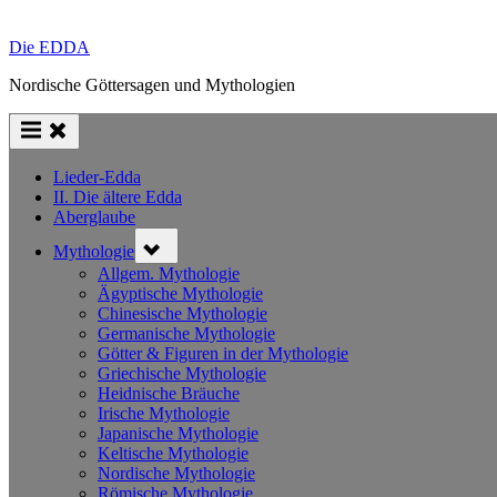
Die EDDA
Nordische Göttersagen und Mythologien
Lieder-Edda
II. Die ältere Edda
Aberglaube
Toggle
Mythologie
sub-
menu
Allgem. Mythologie
Ägyptische Mythologie
Chinesische Mythologie
Germanische Mythologie
Götter & Figuren in der Mythologie
Griechische Mythologie
Heidnische Bräuche
Irische Mythologie
Japanische Mythologie
Keltische Mythologie
Nordische Mythologie
Römische Mythologie