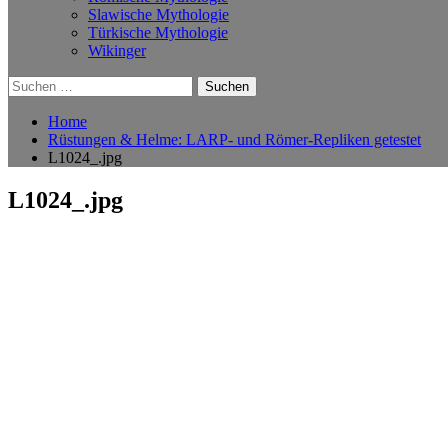
Slawische Mythologie
Türkische Mythologie
Wikinger
Suchen
nach:
Home
Rüstungen & Helme: LARP- und Römer-Repliken getestet
L1024_.jpg
L1024_.jpg