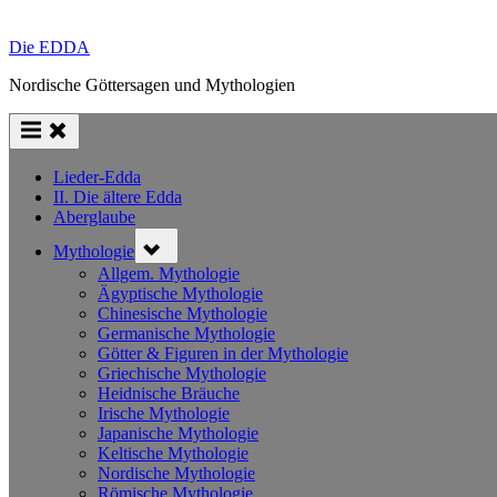
Die EDDA
Nordische Göttersagen und Mythologien
Lieder-Edda
II. Die ältere Edda
Aberglaube
Toggle
Mythologie
sub-
menu
Allgem. Mythologie
Ägyptische Mythologie
Chinesische Mythologie
Germanische Mythologie
Götter & Figuren in der Mythologie
Griechische Mythologie
Heidnische Bräuche
Irische Mythologie
Japanische Mythologie
Keltische Mythologie
Nordische Mythologie
Römische Mythologie