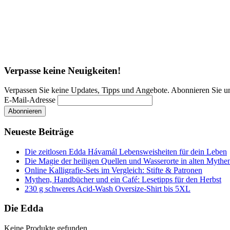
Verpasse keine Neuigkeiten!
Verpassen Sie keine Updates, Tipps und Angebote. Abonnieren Sie u
E-Mail-Adresse
Neueste Beiträge
Die zeitlosen Edda Hávamál Lebensweisheiten für dein Leben
Die Magie der heiligen Quellen und Wasserorte in alten Mythe
Online Kalligrafie‑Sets im Vergleich: Stifte & Patronen
Mythen, Handbücher und ein Café: Lesetipps für den Herbst
230 g schweres Acid-Wash Oversize-Shirt bis 5XL
Die Edda
Keine Produkte gefunden.